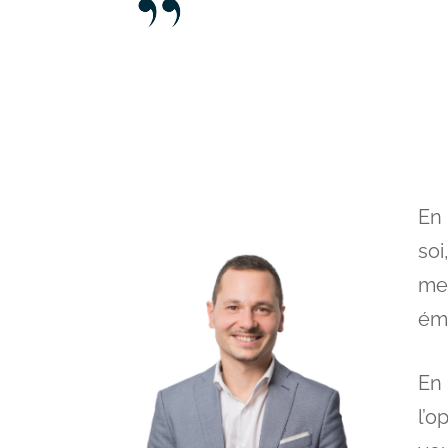
En 
soi
me
ém
En 
l’o