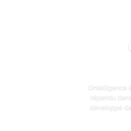
L’intelligence
répandu dans 
développé dan