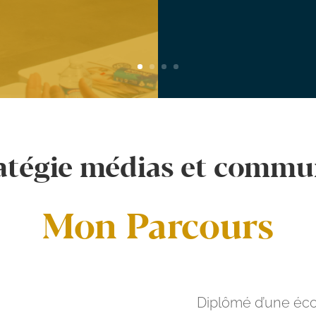
atégie médias et commu
Mon Parcours
Diplômé d’une éc