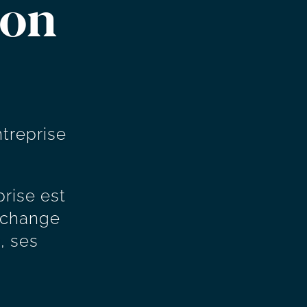
ion
treprise
rise est
i change
, ses