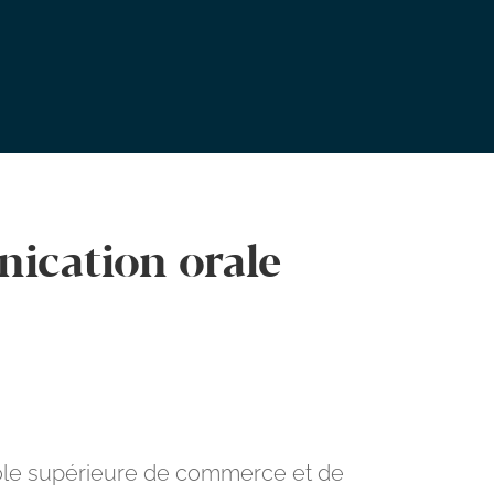
nication orale
ole supérieure de commerce et de