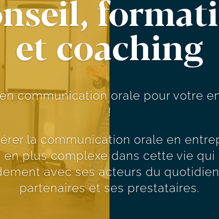
nseil, format
et coaching
 en communication orale pour votre en
!
gérer la communication orale en entrep
 en plus complexe dans cette vie qu
dement avec ses acteurs du quotidien
partenaires et ses prestataires.