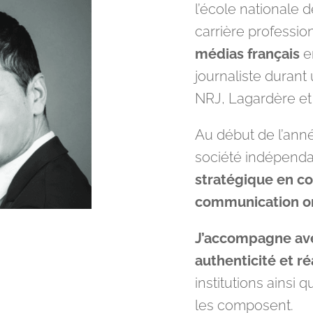
l’école nationale 
carrière professi
médias français
e
journaliste durant
NRJ, Lagardère et
Au début de l’anné
société indépenda
stratégique en c
communication o
J’accompagne ave
authenticité et ré
institutions ainsi
les composent.