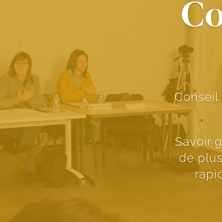
Co
Conseil
Savoir 
de plus
rapi