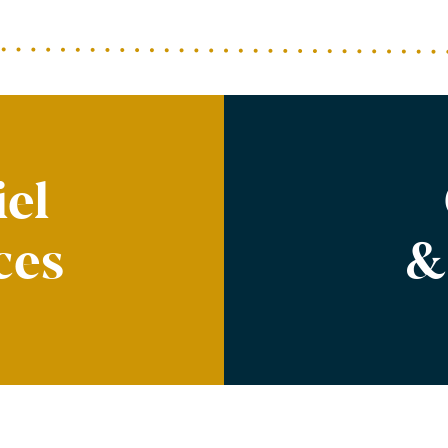
el
ces