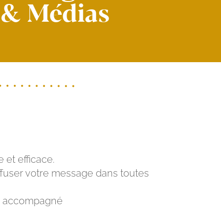
&
Médias
 et efficace.
ffuser votre message dans toutes
tre accompagné