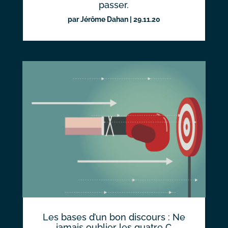
passer.
par
Jérôme Dahan
|
29.11.20
Les bases d’un bon discours : Ne
jamais oublier les quatre C