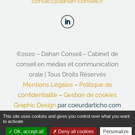
contact@dahan-conseil.fr
©2020 – Dahan Conseil – Cabinet de
conseil en médias et communication
orale | Tous Droits Réservés
Mentions Légales
–
Politique de
confidentialité
–
Gestion de cookies
Graphic Design
par coeurdarticho.com
–
Agence SEO à Caen
et
This site uses cookies and gives you control over what you want
to activate
Développement de site internet
by
OK, accept all
Deny all cookies
Personalize